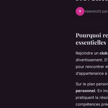
V
Valentin
20 jui
Pourquoi rej
essentielles
Rejoindre un
club
divertissement. D
pour rencontrer e
d’appartenance à
Sur le plan perso
personnel
. En in
pratiquant la rés
compétences préci