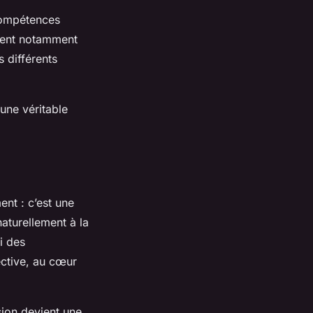
 compétences
agent notamment
s différents
 une véritable
ent : c’est une
aturellement à la
i des
ective, au cœur
sion devient une