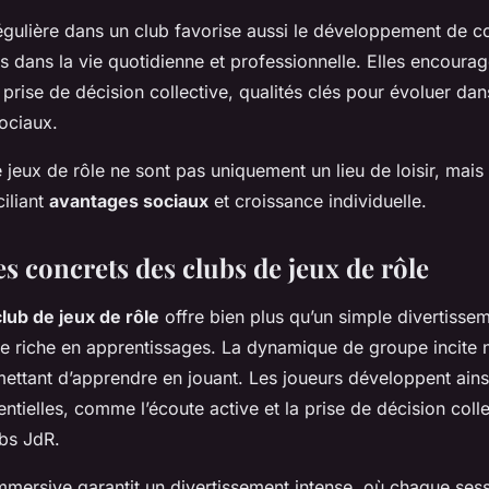
régulière dans un club favorise aussi le développement de
les dans la vie quotidienne et professionnelle. Elles encour
la prise de décision collective, qualités clés pour évoluer dan
ociaux.
e jeux de rôle ne sont pas uniquement un lieu de loisir, mais
ciliant
avantages sociaux
et croissance individuelle.
s concrets des clubs de jeux de rôle
club de jeux de rôle
offre bien plus qu’un simple divertissem
e riche en apprentissages. La dynamique de groupe incite n
ettant d’apprendre en jouant. Les joueurs développent ains
tielles, comme l’écoute active et la prise de décision coll
bs JdR.
mersive garantit un divertissement intense, où chaque ses