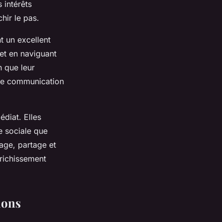
 intérêts
ir le pas.
nt un excellent
 et en naviguant
n que leur
ne communication
édiat. Elles
e sociale que
age, partage et
richissement
ions