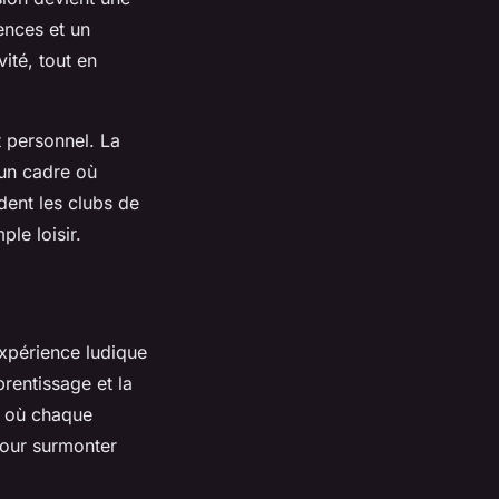
ences et un
vité, tout en
 personnel. La
 un cadre où
ent les clubs de
le loisir.
expérience ludique
prentissage et la
t où chaque
 pour surmonter