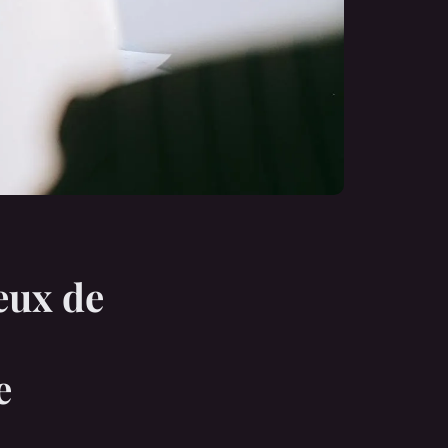
eux de
e