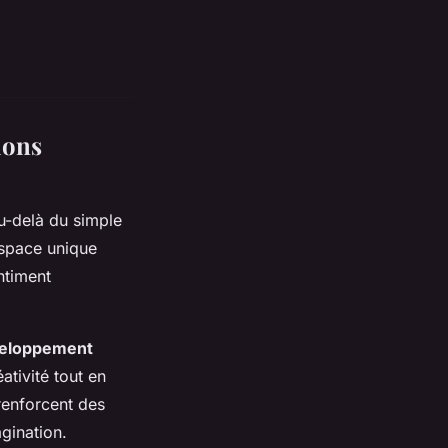
ions
u-delà du simple
espace unique
ntiment
eloppement
ativité tout en
renforcent des
gination.