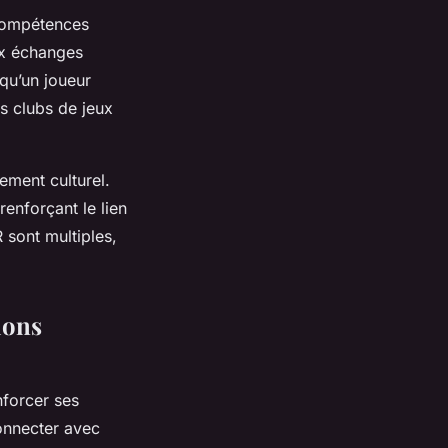
 compétences
ux échanges
squ’un joueur
s clubs de jeux
ement culturel.
renforçant le lien
 sont multiples,
ions
nforcer ses
connecter avec