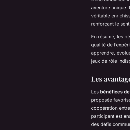
aventure unique. 
véritable enrichis
renforçant le se
En résumé, les b
qualité de l’expér
apprendre, évolu
jeux de rôle indis
Les avantage
Les
bénéfices de
proposée favoris
coopération entr
participant est e
des défis commu