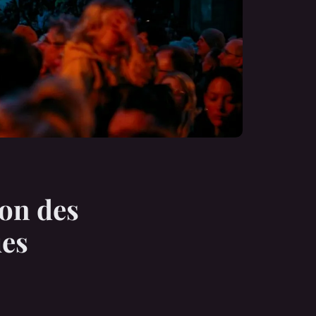
ion des
ues