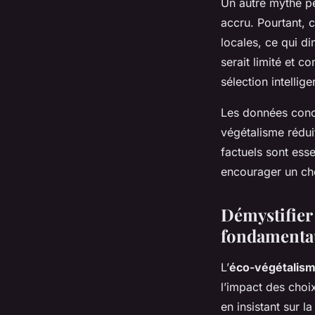
Un autre mythe pe
accru. Pourtant, 
locales, ce qui d
serait limité et c
sélection intellig
Les données concr
végétalisme rédui
factuels sont ess
encourager un cho
Démystifier 
fondamenta
L’
éco-végétalis
l’impact des choi
en insistant sur 