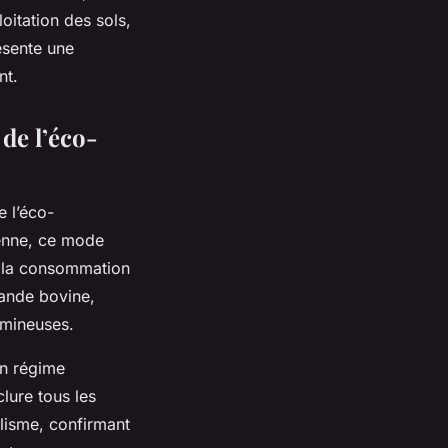
oitation des sols,
ésente une
nt.
de l’éco-
 l’éco-
yenne, ce mode
, la consommation
iande bovine,
umineuses.
un régime
lure tous les
lisme, confirmant