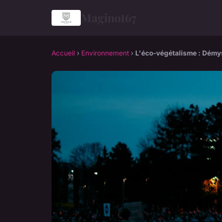
Maginot67
Accueil
›
Environnement
›
L'éco-végétalisme : Démys