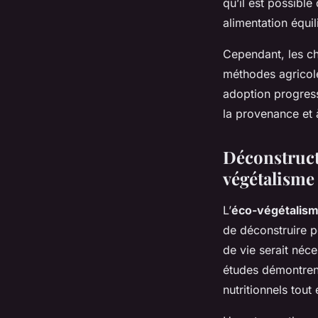
qu’il est possibl
alimentation équil
Cependant, les che
méthodes agricol
adoption progress
la provenance et 
Déconstructi
végétalisme
L’
éco-végétalis
de déconstruire 
de vie serait néc
études démontrent
nutritionnels tout 