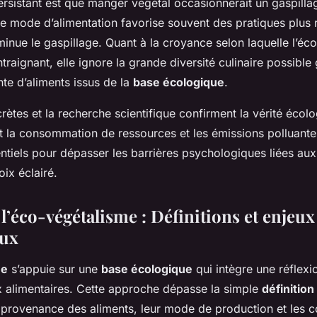
rsistant est que manger végétal occasionnerait un gaspilla
ce mode d’alimentation favorise souvent des pratiques plus
iminue le gaspillage. Quant à la croyance selon laquelle l’éc
ontraignant, elle ignore la grande diversité culinaire possible
ente d’aliments issus de la
base écologique
.
ètes et la recherche scientifique confirment la vérité écolog
t la consommation de ressources et les émissions polluantes
entiels pour dépasser les barrières psychologiques liées aux
ix éclairé.
l’éco-végétalisme : Définitions et enjeux
ux
me
s’appuie sur une
base écologique
qui intègre une réflexi
x alimentaires. Cette approche dépasse la simple
définition
la provenance des aliments, leur mode de production et les