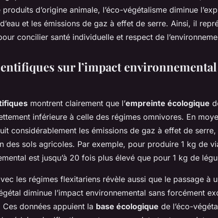
roduits d’origine animale, l’éco-végétalisme diminue l’expl
’eau et les émissions de gaz à effet de serre. Ainsi, il repr
pour concilier santé individuelle et respect de l’environneme
entifiques sur l’impact environnemental 
tifiques
montrent clairement que l’
empreinte écologique
de
nettement inférieure à celle des régimes omnivores. En mo
duit considérablement les émissions de gaz à effet de serre
tion des sols agricoles. Par exemple, pour produire 1 kg de v
emental est jusqu’à 20 fois plus élevé que pour 1 kg de lég
ec les régimes flexitariens révèle aussi que le passage à 
égétal diminue l’impact environnemental sans forcément exc
. Ces données appuient la
base écologique
de l’éco-végéta