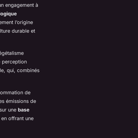
d’un engagement à
logique
ment l’origine
lture durable et
végétalisme
te perception
lle, qui, combinés
nsommation de
les émissions de
 sur une
base
 en offrant une