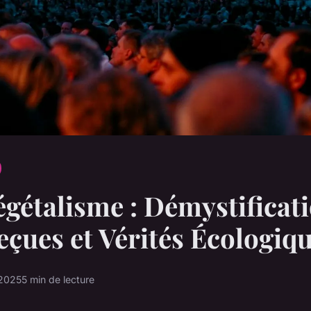
égétalisme : Démystificat
eçues et Vérités Écologiq
 2025
5 min de lecture