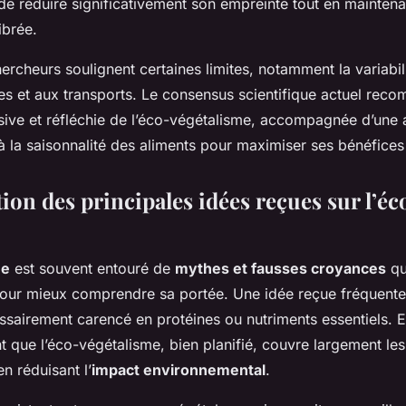
e de réduire significativement son empreinte tout en mainten
ibrée.
rcheurs soulignent certaines limites, notamment la variabili
es et aux transports. Le consensus scientifique actuel re
ive et réfléchie de l’éco-végétalisme, accompagnée d’une a
à la saisonnalité des aliments pour maximiser ses bénéfice
on des principales idées reçues sur l’éc
me
est souvent entouré de
mythes et fausses croyances
qu’
pour mieux comprendre sa portée. Une idée reçue fréquent
essairement carencé en protéines ou nutriments essentiels. En
 que l’éco-végétalisme, bien planifié, couvre largement le
en réduisant l’
impact environnemental
.