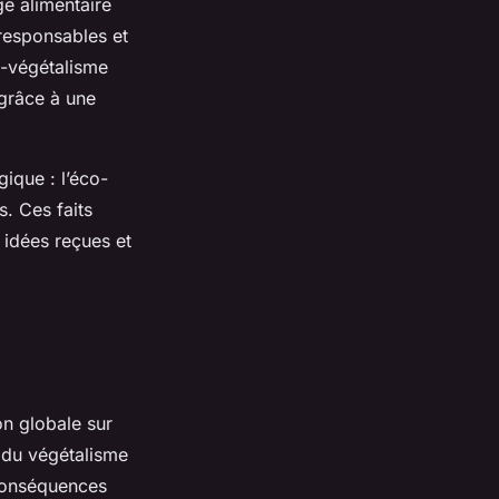
ge alimentaire
 responsables et
o-végétalisme
 grâce à une
ique : l’éco-
. Ces faits
 idées reçues et
on globale sur
du végétalisme
 conséquences