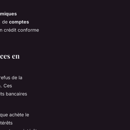
amiques
, de
comptes
un crédit conforme
ices en
 refus de la
a. Ces
its bancaires
nque achète le
térêts