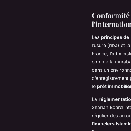
Conformité r
l'internatio
Les
principes de 
l’usure (riba) et 
France, l’administ
comme la murabah
dans un environne
d’enregistrement 
le
prêt immobilier
La
réglementatio
Shariah Board inte
régulier des auto
financiers islam