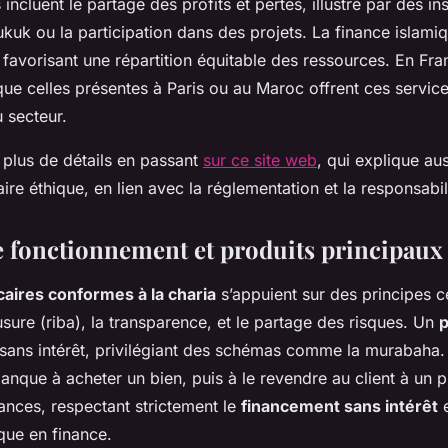
 incluent le partage des profits et pertes, illustré par des i
kuk ou la participation dans des projets. La finance islamiq
, favorisant une répartition équitable des ressources. En Fr
 que celles présentes à Paris ou au Maroc offrent ces serv
 secteur.
plus de détails en passant
sur ce site web
, qui explique au
re éthique, en lien avec la réglementation et la responsabili
e fonctionnement et produits principaux
caires conformes à la charia
s’appuient sur des principes c
l’usure (riba), la transparence, et le partage des risques. Un
p
 sans intérêt, privilégiant des schémas comme la murabaha
anque à acheter un bien, puis à le revendre au client à un p
nces, respectant strictement le
financement sans intérêt
e
que en finance.