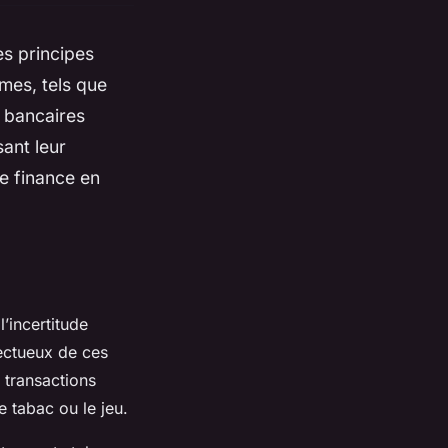
es principes
mes, tels que
s bancaires
sant leur
e finance en
’incertitude
pectueux de ces
s transactions
le tabac ou le jeu.