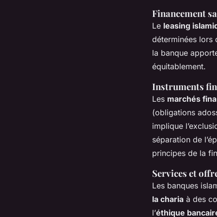
Financement san
Le
leasing islamiq
déterminées lors 
la banque apporte 
équitablement.
Instruments fin
Les
marchés fina
(obligations ados
implique l’exclusi
séparation de l’ép
principes de la fi
Services et offr
Les banques isla
la charia
à des com
l’
éthique bancair