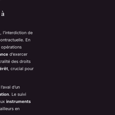
 à
 l’interdiction de
contractuelle. En
s opérations
ance
d’exercer
alité des droits
érêt
, crucial pour
l’aval d’un
ation
. Le suivi
eaux
instruments
ailleurs en