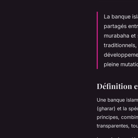
La banque isl
partagés entr
murabaha et s
traditionnels,
développemen
pleine mutati
Définition 
Une banque islamiq
(gharar) et la sp
principes, combina
transparentes, tout