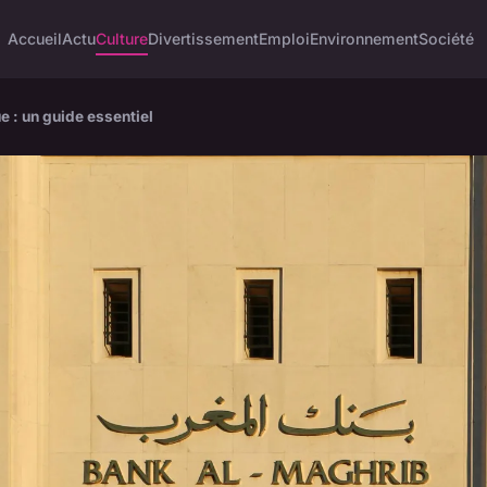
Accueil
Actu
Culture
Divertissement
Emploi
Environnement
Société
e : un guide essentiel