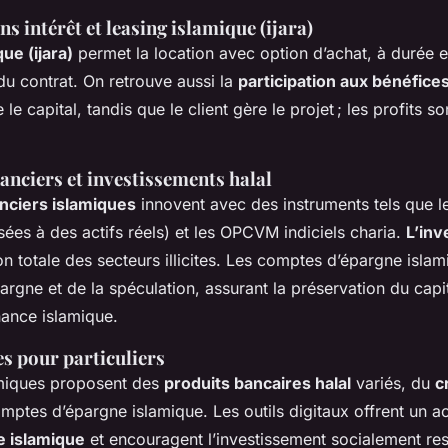
s intérêt et leasing islamique (ijara)
ue (ijara)
permet la location avec option d’achat, à durée e
du contrat. On retrouve aussi la
participation aux bénéfic
le capital, tandis que le client gère le projet ; les profits s
anciers et investissements halal
nciers islamiques
innovent avec des instruments tels que l
sées à des actifs réels) et les OPCVM indiciels charia.
L’inv
on totale des secteurs illicites. Les comptes d’épargne islam
argne et de la spéculation, assurant la préservation du capit
nance islamique.
es pour particuliers
miques proposent des
produits bancaires halal
variés, du
c
ptes d’épargne islamique. Les outils digitaux offrent un ac
e islamique
et encouragent l’investissement socialement re