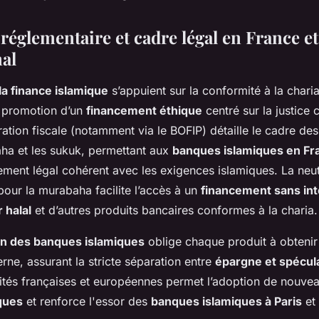
églementaire et cadre légal en France et
nal
la finance islamique
s’appuient sur la conformité à la charia,
la promotion d’un
financement éthique
centré sur la justice 
ration fiscale (notamment via le BOFIP) détaille le cadre de
a et les sukuk, permettant aux
banques islamiques en Fr
ment légal cohérent avec les exigences islamiques. La neutr
pour la murabaha facilite l’accès à un
financement sans int
 halal
et d’autres produits bancaires conformes à la charia.
n des banques islamiques
oblige chaque produit à obtenir 
rne, assurant la stricte séparation entre
épargne et spécul
rités françaises et européennes permet l’adoption de nouv
iques
et renforce l'essor des
banques islamiques à Paris
et 