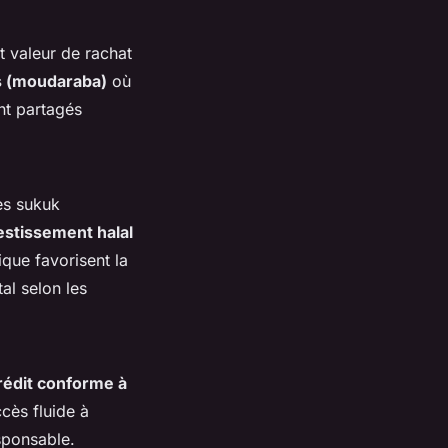
t valeur de rachat
es (moudaraba)
où
ont partagés
es sukuk
estissement halal
ique favorisent la
al selon les
rédit conforme à
cès fluide à
sponsable.